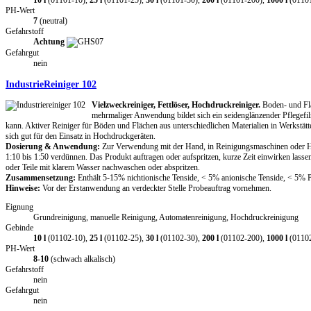
10 l
(01101-10),
25 l
(01101-25),
30 l
(01101-30),
200 l
(01101-200),
1000 l
(0110
PH-Wert
7
(neutral)
Gefahrstoff
Achtung
Gefahrgut
nein
IndustrieReiniger 102
Vielzweckreiniger, Fettlöser, Hochdruckreiniger.
Boden- und Flä
mehrmaliger Anwendung bildet sich ein seidenglänzender Pflegefil
kann. Aktiver Reiniger für Böden und Flächen aus unterschiedlichen Materialien in Werkstätt
sich gut für den Einsatz in Hochdruckgeräten.
Dosierung & Anwendung:
Zur Verwendung mit der Hand, in Reinigungsmaschinen oder Ho
1:10 bis 1:50 verdünnen. Das Produkt auftragen oder aufspritzen, kurze Zeit einwirken las
oder Teile mit klarem Wasser nachwaschen oder abspritzen.
Zusammensetzung:
Enthält 5-15% nichtionische Tenside, < 5% anionische Tenside, < 5% Ph
Hinweise:
Vor der Erstanwendung an verdeckter Stelle Probeauftrag vornehmen.
Eignung
Grundreinigung, manuelle Reinigung, Automatenreinigung, Hochdruckreinigung
Gebinde
10 l
(01102-10),
25 l
(01102-25),
30 l
(01102-30),
200 l
(01102-200),
1000 l
(0110
PH-Wert
8-10
(schwach alkalisch)
Gefahrstoff
nein
Gefahrgut
nein