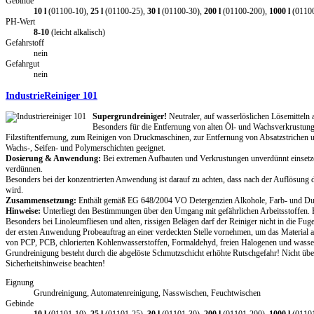
Gebinde
10 l
(01100-10),
25 l
(01100-25),
30 l
(01100-30),
200 l
(01100-200),
1000 l
(0110
PH-Wert
8-10
(leicht alkalisch)
Gefahrstoff
nein
Gefahrgut
nein
IndustrieReiniger 101
Supergrundreiniger!
Neutraler, auf wasserlöslichen Lösemitteln 
Besonders für die Entfernung von alten Öl- und Wachsverkrustun
Filzstiftentfernung, zum Reinigen von Druckmaschinen, zur Entfernung von Absatzstrichen u
Wachs-, Seifen- und Polymerschichten geeignet.
Dosierung & Anwendung:
Bei extremen Aufbauten und Verkrustungen unverdünnt einsetz
verdünnen.
Besonders bei der konzentrierten Anwendung ist darauf zu achten, dass nach der Auflösung 
wird.
Zusammensetzung:
Enthält gemäß EG 648/2004 VO Detergenzien Alkohole, Farb- und Duf
Hinweise:
Unterliegt den Bestimmungen über den Umgang mit gefährlichen Arbeitsstoffen. B
Besonders bei Linoleumfliesen und alten, rissigen Belägen darf der Reiniger nicht in die Fu
der ersten Anwendung Probeauftrag an einer verdeckten Stelle vornehmen, um das Material auf
von PCP, PCB, chlorierten Kohlenwasserstoffen, Formaldehyd, freien Halogenen und wasser
Grundreinigung besteht durch die abgelöste Schmutzschicht erhöhte Rutschgefahr! Nicht übe
Sicherheitshinweise beachten!
Eignung
Grundreinigung, Automatenreinigung, Nasswischen, Feuchtwischen
Gebinde