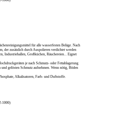
1-1000)
chenreinigungsmittel für alle wasserfesten Beläge. Nach
m, der zusätzlich durch Auspolieren verdichtet werden
en, Industriehallen, Großküchen, Räuchereien... Eignet
chdruckgeräten je nach Schmutz- oder Fettablagerung
sen und gelösten Schmutz aufnehmen. Wenn nötig, Böden
osphate, Alkalisatoren, Farb- und Duftstoffe.
2-1000)