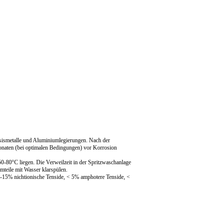
asismetalle und Aluminiumlegierungen. Nach der
onaten (bei optimalen Bedingungen) vor Korrosion
0-80°C liegen. Die Verweilzeit in der Spritzwaschanlage
mteile mit Wasser klarspülen.
-15% nichtionische Tenside, < 5% amphotere Tenside, <