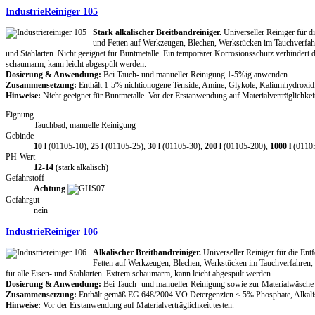
IndustrieReiniger 105
Stark alkalischer Breitbandreiniger.
Universeller Reiniger für 
und Fetten auf Werkzeugen, Blechen, Werkstücken im Tauchverfahr
und Stahlarten. Nicht geeignet für Buntmetalle. Ein temporärer Korrosionsschutz verhindert
schaumarm, kann leicht abgespült werden.
Dosierung & Anwendung:
Bei Tauch- und manueller Reinigung 1-5%ig anwenden.
Zusammensetzung:
Enthält 1-5% nichtionogene Tenside, Amine, Glykole, Kaliumhydroxid,
Hinweise:
Nicht geeignet für Buntmetalle. Vor der Erstanwendung auf Materialverträglichkeit
Eignung
Tauchbad, manuelle Reinigung
Gebinde
10 l
(01105-10),
25 l
(01105-25),
30 l
(01105-30),
200 l
(01105-200),
1000 l
(0110
PH-Wert
12-14
(stark alkalisch)
Gefahrstoff
Achtung
Gefahrgut
nein
IndustrieReiniger 106
Alkalischer Breitbandreiniger.
Universeller Reiniger für die En
Fetten auf Werkzeugen, Blechen, Werkstücken im Tauchverfahren,
für alle Eisen- und Stahlarten. Extrem schaumarm, kann leicht abgespült werden.
Dosierung & Anwendung:
Bei Tauch- und manueller Reinigung sowie zur Materialwäsch
Zusammensetzung:
Enthält gemäß EG 648/2004 VO Detergenzien < 5% Phosphate, Alkalisa
Hinweise:
Vor der Erstanwendung auf Materialverträglichkeit testen.