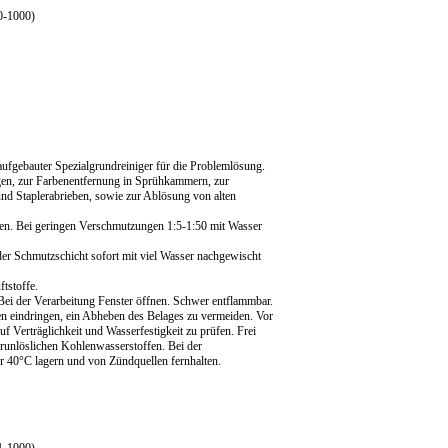
0-1000)
aufgebauter Spezialgrundreiniger für die Problemlösung.
gen, zur Farbenentfernung in Sprühkammern, zur
nd Staplerabrieben, sowie zur Ablösung von alten
en. Bei geringen Verschmutzungen 1:5-1:50 mit Wasser
der Schmutzschicht sofort mit viel Wasser nachgewischt
tstoffe.
ei der Verarbeitung Fenster öffnen. Schwer entflammbar.
gen eindringen, ein Abheben des Belages zu vermeiden. Vor
 Verträglichkeit und Wasserfestigkeit zu prüfen. Frei
unlöslichen Kohlenwasserstoffen. Bei der
r 40°C lagern und von Zündquellen fernhalten.