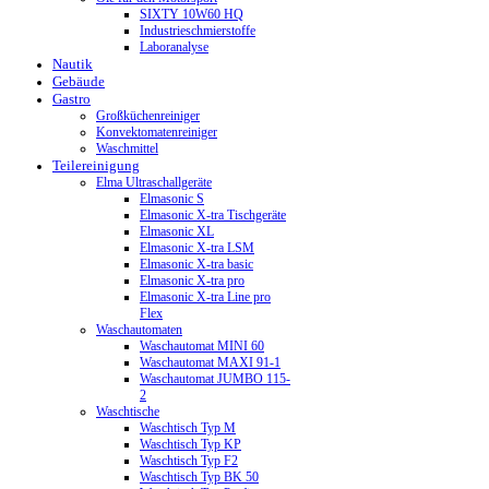
SIXTY 10W60 HQ
Industrieschmierstoffe
Laboranalyse
Nautik
Gebäude
Gastro
Großküchenreiniger
Konvektomatenreiniger
Waschmittel
Teilereinigung
Elma Ultraschallgeräte
Elmasonic S
Elmasonic X-tra Tischgeräte
Elmasonic XL
Elmasonic X-tra LSM
Elmasonic X-tra basic
Elmasonic X-tra pro
Elmasonic X-tra Line pro
Flex
Waschautomaten
Waschautomat MINI 60
Waschautomat MAXI 91-1
Waschautomat JUMBO 115-
2
Waschtische
Waschtisch Typ M
Waschtisch Typ KP
Waschtisch Typ F2
Waschtisch Typ BK 50