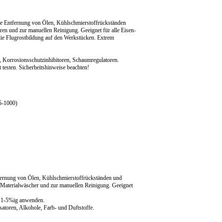
die Entfernung von Ölen, Kühlschmierstoffrückständen
en und zur manuellen Reinigung. Geeignet für alle Eisen-
 die Flugrostbildung auf den Werkstücken. Extrem
 Korrosionsschutzinhibitoren, Schaumregulatoren.
 testen. Sicherheitshinweise beachten!
5-1000)
tfernung von Ölen, Kühlschmierstoffrückständen und
 Materialwäscher und zur manuellen Reinigung. Geeignet
e 1-5%ig anwenden.
toren, Alkohole, Farb- und Duftstoffe.