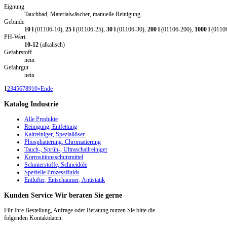
Eignung
Tauchbad, Materialwäscher, manuelle Reinigung
Gebinde
10 l
(01106-10),
25 l
(01106-25),
30 l
(01106-30),
200 l
(01106-200),
1000 l
(0110
PH-Wert
10-12
(alkalisch)
Gefahrstoff
nein
Gefahrgut
nein
1
2
3
4
5
6
7
8
9
10
»
Ende
Katalog
Industrie
Alle Produkte
Reinigung, Entfettung
Kaltreiniger, Speziallöser
Phosphatierung, Chromatierung
Tauch-, Sprüh-, Ultraschallreiniger
Korrositionsschutzmittel
Schmierstoffe, Schneidöle
Spezielle Prozessfluids
Entlüfter, Entschäumer, Antistatik
Kunden
Service
Wir beraten Sie gerne
Für Ihre Bestellung, Anfrage oder Beratung nutzen Sie bitte die
folgenden Kontaktdaten: