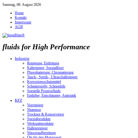
Samstag, 08. August 2026
Home
Kontakt
Impressum
AGB
fluids for High Performance
Industrie
Reinigung, Entfettung
Kaltreiniger, Speziallöser
Phosphatierung, Chromatierung
Tauch-, Sprüh-, Ultraschallreiniger
Korrosionsschutzmittel
Schmierstoffe, Schneidöle
Spezielle Prozessfluids
Entlüfter, Entschäumer, Antistatik
KFZ
Vorreiniger
Shampoo
Trockner & Konservierer
Spezialprodukte
Werkstattprodukte
Hallenreiniger
Wasseraufbereitung
Öle für den Motorsport