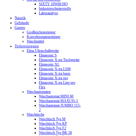
SIXTY 10W60 HQ
Industrieschmierstoffe
Laboranalyse
Nautik
Gebäude
Gastro
Großküchenreiniger
Konvektomatenreiniger
Waschmittel
Teilereinigung
Elma Ultraschallgeräte
Elmasonic S
Elmasonic X-tra Tischgeräte
Elmasonic XL
Elmasonic X-tra LSM
Elmasonic X-tra basic
Elmasonic X-tra pro
Elmasonic X-tra Line pro
Flex
Waschautomaten
Waschautomat MINI 60
Waschautomat MAXI 91-1
Waschautomat JUMBO 115-
2
Waschtische
Waschtisch Typ M
Waschtisch Typ KP
Waschtisch Typ F2
Waschtisch Typ BK 50