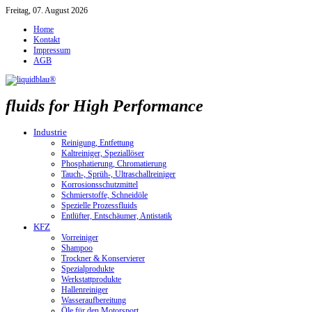
Freitag, 07. August 2026
Home
Kontakt
Impressum
AGB
fluids for High Performance
Industrie
Reinigung, Entfettung
Kaltreiniger, Speziallöser
Phosphatierung, Chromatierung
Tauch-, Sprüh-, Ultraschallreiniger
Korrosionsschutzmittel
Schmierstoffe, Schneidöle
Spezielle Prozessfluids
Entlüfter, Entschäumer, Antistatik
KFZ
Vorreiniger
Shampoo
Trockner & Konservierer
Spezialprodukte
Werkstattprodukte
Hallenreiniger
Wasseraufbereitung
Öle für den Motorsport