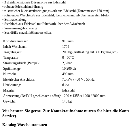
• 3 dreidimensionale Düsenrohre aus Edelstahl
• robuste Edelstahlausführung
• zusätzlicher Kleinstteilereinigungskorb aus Edelstahl (Durchmesser 170 mm)
• rotierender Waschkorb aus Edelstahl, Keilriemenantrieb über separaten Motor
• Schwadenabzug
• Siebblech aus Edelstahl mit Filterkorb über dem Waschtank
• Wassermangelsicherung
• Standfüße einzeln höhenverstellbar
Korbdurchmesser:
910 mm
Inhalt Waschtank:
175 l
Tragfähigkeit:
200 kg (Auflastung auf 300 kg möglich)
Temperatur:
0 - 60°C
Strömungsdruck (Pumpe):
2,3 bar
Sprühmenge:
10.200 l/h
Nutzhöhe:
490 mm
Elektrischer Anschluss:
7,5 kW / 400 V / 50 Hz
Heizleistung:
6 kw
Material:
Edelstahl
Abmessung (BxTxH geschlossen / offen):
1290 x 1355 x 1290 / 2000 mm
Gewicht:
140 kg
Wir beraten Sie gerne. Zur Kontaktaufnahme nutzen Sie bitte die Kont
Service).
Katalog
Waschautomaten