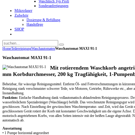
Waschtisch Typ Profi
Sonderanfertigungen
Mikrofaser
Zubehör
Dosierung & Befüllung
Handpflege
SHOP
Home
Teilereinigung
Waschautomaten
Waschautomat MAXI 91-1
Waschautomat MAXI 91-1
Mit rotierendem Waschkorb angetri
mm Korbdurchmesser, 200 kg Tragfähigkeit, 1-Pumpenb
Beheizbar, für wässrige Reinigungsmittel. Entfernt Öl- und Fettverschmutzungen in kürzester 
Reinigung stark verschmutzter schwerer Teile, wie Motoren, Getriebe, Rührwerke etc., aber a
Instandhaltung.
Funktion:
Einfache Handhabung dank vollautomatisch ablaufendem Reinigungsprozess. De
wasserlöslichem Spezialreiniger (Waschlauge) befüllt. Das verschmutzte Reinigungsgut wird
geschlossen. Nach Einstellung der gewünschten Waschtemperatur- und Zeit, wird das Gerät ei
geschlossenen Gerät rotiert der Korb mit konstanter Geschwindigkeit um die eigene Achse. 
motorisch angetriebenen Korbs, von allen Seiten intensiv mit der heißen Lauge abgestrahlt.
automatisch ab.
Ausstattung
• 1 Pumpe horizontal angeordnet