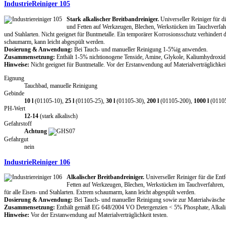
IndustrieReiniger 105
Stark alkalischer Breitbandreiniger.
Universeller Reiniger für 
und Fetten auf Werkzeugen, Blechen, Werkstücken im Tauchverfahr
und Stahlarten. Nicht geeignet für Buntmetalle. Ein temporärer Korrosionsschutz verhindert
schaumarm, kann leicht abgespült werden.
Dosierung & Anwendung:
Bei Tauch- und manueller Reinigung 1-5%ig anwenden.
Zusammensetzung:
Enthält 1-5% nichtionogene Tenside, Amine, Glykole, Kaliumhydroxid,
Hinweise:
Nicht geeignet für Buntmetalle. Vor der Erstanwendung auf Materialverträglichkeit
Eignung
Tauchbad, manuelle Reinigung
Gebinde
10 l
(01105-10),
25 l
(01105-25),
30 l
(01105-30),
200 l
(01105-200),
1000 l
(0110
PH-Wert
12-14
(stark alkalisch)
Gefahrstoff
Achtung
Gefahrgut
nein
IndustrieReiniger 106
Alkalischer Breitbandreiniger.
Universeller Reiniger für die En
Fetten auf Werkzeugen, Blechen, Werkstücken im Tauchverfahren,
für alle Eisen- und Stahlarten. Extrem schaumarm, kann leicht abgespült werden.
Dosierung & Anwendung:
Bei Tauch- und manueller Reinigung sowie zur Materialwäsch
Zusammensetzung:
Enthält gemäß EG 648/2004 VO Detergenzien < 5% Phosphate, Alkalisa
Hinweise:
Vor der Erstanwendung auf Materialverträglichkeit testen.