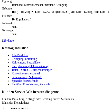
Eignung
Tauchbad, Materialwäscher, manuelle Reinigung
Gebinde
10 l
(01106-10),
25 l
(01106-25),
30 l
(01106-30),
200 l
(01106-200),
1000 l
(0110
PH-Wert
10-12
(alkalisch)
Gefahrstoff
nein
Gefahrgut
nein
1
2
3
»
Ende
Katalog
Industrie
Alle Produkte
Reinigung, Entfettung
Kaltreiniger, Speziallöser
Phosphatierung, Chromatierung
Tauch-, Sprüh-, Ultraschallreiniger
Korrositionsschutzmittel
Schmierstoffe, Schneidöle
Spezielle Prozessfluids
Entlüfter, Entschäumer, Antistatik
Kunden
Service
Wir beraten Sie gerne
Für Ihre Bestellung, Anfrage oder Beratung nutzen Sie bitte die
folgenden Kontaktdaten: