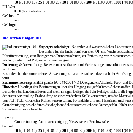
10 l
(01100-10),
25 l
(01100-25),
30 l
(01100-30),
200 l
(01100-200),
1000 l
(0110
PH-Wert
8-10
(leicht alkalisch)
Gefahrstoff
nein
Gefahrgut
nein
IndustrieReiniger 101
Supergrundreiniger!
Neutraler, auf wasserlöslichen Lösemitteln 
Besonders für die Entfernung von alten Öl- und Wachsverkrustun
Filzstiftentfernung, zum Reinigen von Druckmaschinen, zur Entfernung von Absatzstrichen u
Wachs-, Seifen- und Polymerschichten geeignet.
Dosierung & Anwendung:
Bei extremen Aufbauten und Verkrustungen unverdünnt einsetz
verdünnen.
Besonders bei der konzentrierten Anwendung ist darauf zu achten, dass nach der Auflösung 
wird.
Zusammensetzung:
Enthält gemäß EG 648/2004 VO Detergenzien Alkohole, Farb- und Duf
Hinweise:
Unterliegt den Bestimmungen über den Umgang mit gefährlichen Arbeitsstoffen. B
Besonders bei Linoleumfliesen und alten, rissigen Belägen darf der Reiniger nicht in die Fu
der ersten Anwendung Probeauftrag an einer verdeckten Stelle vornehmen, um das Material auf
von PCP, PCB, chlorierten Kohlenwasserstoffen, Formaldehyd, freien Halogenen und wasser
Grundreinigung besteht durch die abgelöste Schmutzschicht erhöhte Rutschgefahr! Nicht übe
Sicherheitshinweise beachten!
Eignung
Grundreinigung, Automatenreinigung, Nasswischen, Feuchtwischen
Gebinde
10 l
(01101-10),
25 l
(01101-25),
30 l
(01101-30),
200 l
(01101-200),
1000 l
(0110