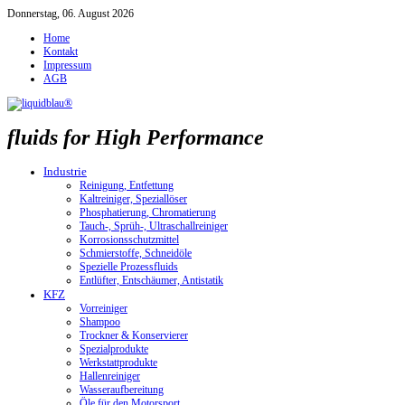
Donnerstag, 06. August 2026
Home
Kontakt
Impressum
AGB
fluids for High Performance
Industrie
Reinigung, Entfettung
Kaltreiniger, Speziallöser
Phosphatierung, Chromatierung
Tauch-, Sprüh-, Ultraschallreiniger
Korrosionsschutzmittel
Schmierstoffe, Schneidöle
Spezielle Prozessfluids
Entlüfter, Entschäumer, Antistatik
KFZ
Vorreiniger
Shampoo
Trockner & Konservierer
Spezialprodukte
Werkstattprodukte
Hallenreiniger
Wasseraufbereitung
Öle für den Motorsport