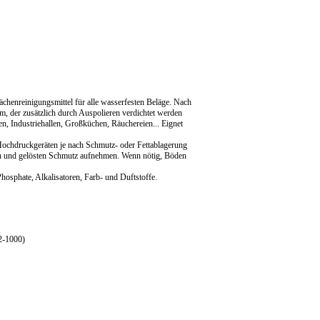
chenreinigungsmittel für alle wasserfesten Beläge. Nach
m, der zusätzlich durch Auspolieren verdichtet werden
en, Industriehallen, Großküchen, Räuchereien... Eignet
chdruckgeräten je nach Schmutz- oder Fettablagerung
sen und gelösten Schmutz aufnehmen. Wenn nötig, Böden
osphate, Alkalisatoren, Farb- und Duftstoffe.
2-1000)