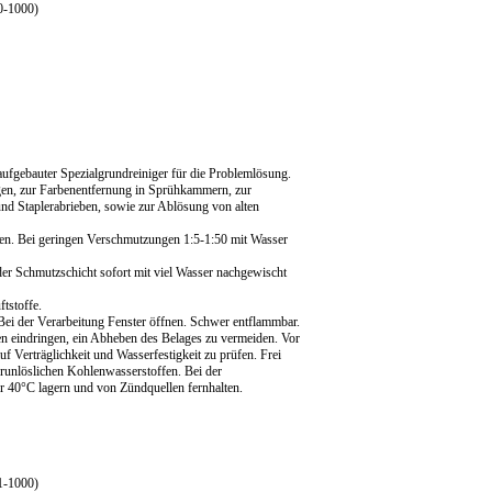
0-1000)
aufgebauter Spezialgrundreiniger für die Problemlösung.
gen, zur Farbenentfernung in Sprühkammern, zur
nd Staplerabrieben, sowie zur Ablösung von alten
en. Bei geringen Verschmutzungen 1:5-1:50 mit Wasser
der Schmutzschicht sofort mit viel Wasser nachgewischt
tstoffe.
ei der Verarbeitung Fenster öffnen. Schwer entflammbar.
gen eindringen, ein Abheben des Belages zu vermeiden. Vor
 Verträglichkeit und Wasserfestigkeit zu prüfen. Frei
unlöslichen Kohlenwasserstoffen. Bei der
r 40°C lagern und von Zündquellen fernhalten.
1-1000)