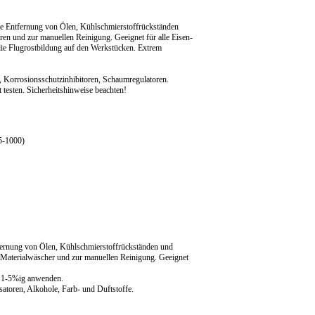
die Entfernung von Ölen, Kühlschmierstoffrückständen
en und zur manuellen Reinigung. Geeignet für alle Eisen-
 die Flugrostbildung auf den Werkstücken. Extrem
 Korrosionsschutzinhibitoren, Schaumregulatoren.
 testen. Sicherheitshinweise beachten!
5-1000)
tfernung von Ölen, Kühlschmierstoffrückständen und
 Materialwäscher und zur manuellen Reinigung. Geeignet
e 1-5%ig anwenden.
toren, Alkohole, Farb- und Duftstoffe.