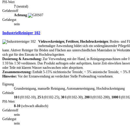
PH-Wert
7
(neutral)
Gefahrstoff
Achtung
Gefahrgut
nein
IndustrieReiniger 102
Vielzweckreiniger, Fettlöser, Hochdruckreiniger.
Boden- und Flä
mehrmaliger Anwendung bildet sich ein seidenglänzender Pflegefil
kann. Aktiver Reiniger für Böden und Flächen aus unterschiedlichen Materialien in Werkstätt
sich gut für den Einsatz in Hochdruckgeräten.
Dosierung & Anwendung:
Zur Verwendung mit der Hand, in Reinigungsmaschinen oder Ho
1:10 bis 1:50 verdünnen. Das Produkt auftragen oder aufspritzen, kurze Zeit einwirken las
oder Teile mit klarem Wasser nachwaschen oder abspritzen.
Zusammensetzung:
Enthält 5-15% nichtionische Tenside, < 5% anionische Tenside, < 5% Ph
Hinweise:
Vor der Erstanwendung an verdeckter Stelle Probeauftrag vornehmen.
Eignung
Grundreinigung, manuelle Reinigung, Automatenreinigung, Hochdruckreinigung
Gebinde
10 l
(01102-10),
25 l
(01102-25),
30 l
(01102-30),
200 l
(01102-200),
1000 l
(0110
PH-Wert
8-10
(schwach alkalisch)
Gefahrstoff
nein
Gefahrgut
nein