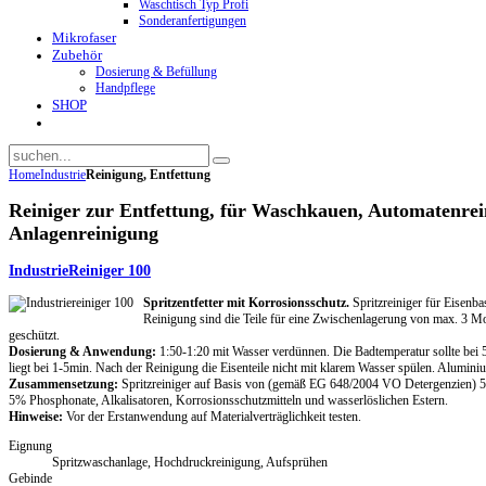
Waschtisch Typ Profi
Sonderanfertigungen
Mikrofaser
Zubehör
Dosierung & Befüllung
Handpflege
SHOP
Home
Industrie
Reinigung, Entfettung
Reiniger zur Entfettung, für Waschkauen, Automatenre
Anlagenreinigung
IndustrieReiniger 100
Spritzentfetter mit Korrosionsschutz.
Spritzreiniger für Eisenb
Reinigung sind die Teile für eine Zwischenlagerung von max. 3 M
geschützt.
Dosierung & Anwendung:
1:50-1:20 mit Wasser verdünnen. Die Badtemperatur sollte bei 5
liegt bei 1-5min. Nach der Reinigung die Eisenteile nicht mit klarem Wasser spülen. Aluminiu
Zusammensetzung:
Spritzreiniger auf Basis von (gemäß EG 648/2004 VO Detergenzien) 5
5% Phosphonate, Alkalisatoren, Korrosionsschutzmitteln und wasserlöslichen Estern.
Hinweise:
Vor der Erstanwendung auf Materialverträglichkeit testen.
Eignung
Spritzwaschanlage, Hochdruckreinigung, Aufsprühen
Gebinde