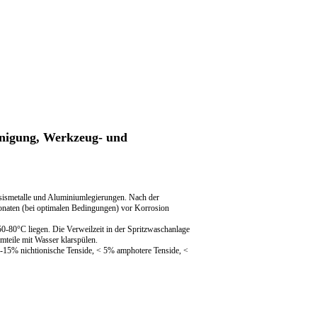
inigung, Werkzeug- und
asismetalle und Aluminiumlegierungen. Nach der
onaten (bei optimalen Bedingungen) vor Korrosion
0-80°C liegen. Die Verweilzeit in der Spritzwaschanlage
mteile mit Wasser klarspülen.
-15% nichtionische Tenside, < 5% amphotere Tenside, <