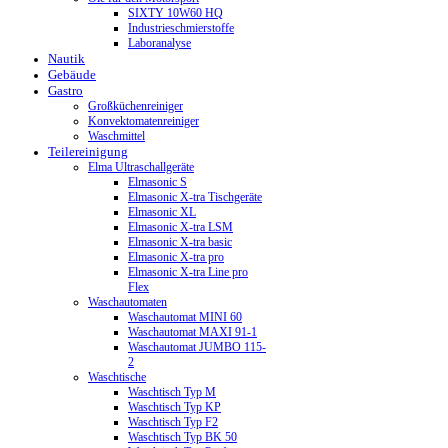
SIXTY 10W60 HQ
Industrieschmierstoffe
Laboranalyse
Nautik
Gebäude
Gastro
Großküchenreiniger
Konvektomatenreiniger
Waschmittel
Teilereinigung
Elma Ultraschallgeräte
Elmasonic S
Elmasonic X-tra Tischgeräte
Elmasonic XL
Elmasonic X-tra LSM
Elmasonic X-tra basic
Elmasonic X-tra pro
Elmasonic X-tra Line pro
Flex
Waschautomaten
Waschautomat MINI 60
Waschautomat MAXI 91-1
Waschautomat JUMBO 115-
2
Waschtische
Waschtisch Typ M
Waschtisch Typ KP
Waschtisch Typ F2
Waschtisch Typ BK 50