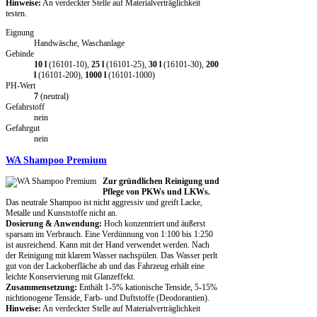
Hinweise:
An verdeckter Stelle auf Materialverträglichkeit
testen.
Eignung
Handwäsche, Waschanlage
Gebinde
10 l
(16101-10),
25 l
(16101-25),
30 l
(16101-30),
200
l
(16101-200),
1000 l
(16101-1000)
PH-Wert
7
(neutral)
Gefahrstoff
nein
Gefahrgut
nein
WA Shampoo Premium
Zur gründlichen Reinigung und
Pflege von PKWs und LKWs.
Das neutrale Shampoo ist nicht aggressiv und greift Lacke,
Metalle und Kunststoffe nicht an.
Dosierung & Anwendung:
Hoch konzentriert und äußerst
sparsam im Verbrauch. Eine Verdünnung von 1:100 bis 1:250
ist ausreichend. Kann mit der Hand verwendet werden. Nach
der Reinigung mit klarem Wasser nachspülen. Das Wasser perlt
gut von der Lackoberfläche ab und das Fahrzeug erhält eine
leichte Konservierung mit Glanzeffekt.
Zusammensetzung:
Enthält 1-5% kationische Tenside, 5-15%
nichtionogene Tenside, Farb- und Duftstoffe (Deodorantien).
Hinweise:
An verdeckter Stelle auf Materialverträglichkeit