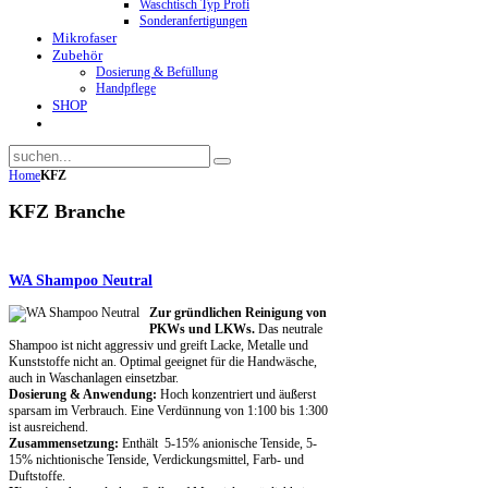
Waschtisch Typ Profi
Sonderanfertigungen
Mikrofaser
Zubehör
Dosierung & Befüllung
Handpflege
SHOP
Home
KFZ
KFZ Branche
WA Shampoo Neutral
Zur gründlichen Reinigung von
PKWs und LKWs.
Das neutrale
Shampoo ist nicht aggressiv und greift Lacke, Metalle und
Kunststoffe nicht an. Optimal geeignet für die Handwäsche,
auch in Waschanlagen einsetzbar.
Dosierung & Anwendung:
Hoch konzentriert und äußerst
sparsam im Verbrauch. Eine Verdünnung von 1:100 bis 1:300
ist ausreichend.
Zusammensetzung:
Enthält 5-15% anionische Tenside, 5-
15% nichtionische Tenside, Verdickungsmittel, Farb- und
Duftstoffe.