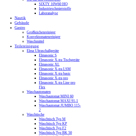
SIXTY 10W60 HQ
Industrieschmierstoffe
Laboranalyse
Nautik
Gebäude
Gastro
Großküchenreiniger
Konvektomatenreiniger
Waschmittel
Teilereinigung
Elma Ultraschallgeräte
Elmasonic S
Elmasonic X-tra Tischgeräte
Elmasonic XL
Elmasonic X-tra LSM
Elmasonic X-tra basic
Elmasonic X-tra pro
Elmasonic X-tra Line pro
Flex
Waschautomaten
Waschautomat MINI 60
Waschautomat MAXI 91-1
Waschautomat JUMBO 115-
2
Waschtische
Waschtisch Typ M
Waschtisch Typ KP
Waschtisch Typ F2
Waschtisch Typ BK 50