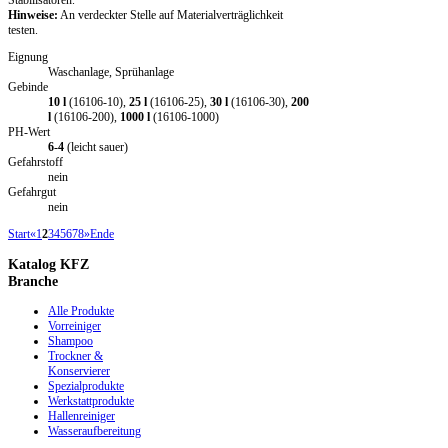
Stabilisatoren.
Hinweise:
An verdeckter Stelle auf Materialverträglichkeit
testen.
Eignung
Waschanlage, Sprühanlage
Gebinde
10 l
(16106-10),
25 l
(16106-25),
30 l
(16106-30),
200
l
(16106-200),
1000 l
(16106-1000)
PH-Wert
6-4
(leicht sauer)
Gefahrstoff
nein
Gefahrgut
nein
Start
«
1
2
3
4
5
6
7
8
»
Ende
Katalog
KFZ
Branche
Alle Produkte
Vorreiniger
Shampoo
Trockner &
Konservierer
Spezialprodukte
Werkstattprodukte
Hallenreiniger
Wasseraufbereitung