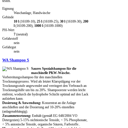
testen.
Eignung
Waschanlage, Handwäsche
Gebinde
10 l
(16109-10),
25 l
(16109-25),
30 l
(16109-30),
200
l
(16109-200),
1000 l
(16109-1000)
PH-Wert
7
(neutral)
Gefahrstoff
nein
Gefahrgut
nein
WA Shampoo S
Saures Spezialshampoo für die
maschinelle PKW-Wäsche.
Vorbereitungsshampoo für den maschinellen
Trocknungsprozess. Wird als letzter Klarspülgang vor der
Trocknungsstufe angewendet und verringert den Verbrauch an
Trocknungshilfe um bis zu 20%. Shampooreste werden leicht
entfernt, wodurch die hydrophobe Schicht optimal auf den Lack
aufziehen kann.
Dosierung & Anwendung:
Konzentrat an die Anlage
anschließen und die Dosierung auf 10-20% einstellen
(anlagenabhängig).
Zusammensetzung:
Enthält (gemäß EG 648/2004 VO
Detergezien) 5-15% nichtionische Tenside, < 5% Phosphonate,
< 5% anionische Tenside, organische Säuren, Farbstoffe..