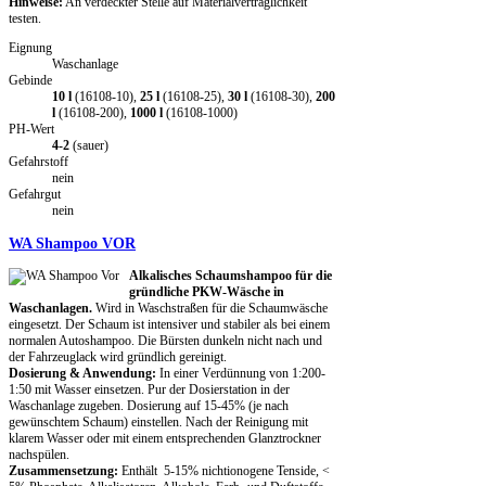
Hinweise:
An verdeckter Stelle auf Materialverträglichkeit
testen.
Eignung
Waschanlage
Gebinde
10 l
(16108-10),
25 l
(16108-25),
30 l
(16108-30),
200
l
(16108-200),
1000 l
(16108-1000)
PH-Wert
4-2
(sauer)
Gefahrstoff
nein
Gefahrgut
nein
WA Shampoo VOR
Alkalisches Schaumshampoo für die
gründliche PKW-Wäsche in
Waschanlagen.
Wird in Waschstraßen für die Schaumwäsche
eingesetzt. Der Schaum ist intensiver und stabiler als bei einem
normalen Autoshampoo. Die Bürsten dunkeln nicht nach und
der Fahrzeuglack wird gründlich gereinigt.
Dosierung & Anwendung:
In einer Verdünnung von 1:200-
1:50 mit Wasser einsetzen. Pur der Dosierstation in der
Waschanlage zugeben. Dosierung auf 15-45% (je nach
gewünschtem Schaum) einstellen. Nach der Reinigung mit
klarem Wasser oder mit einem entsprechenden Glanztrockner
nachspülen.
Zusammensetzung:
Enthält 5-15% nichtionogene Tenside, <