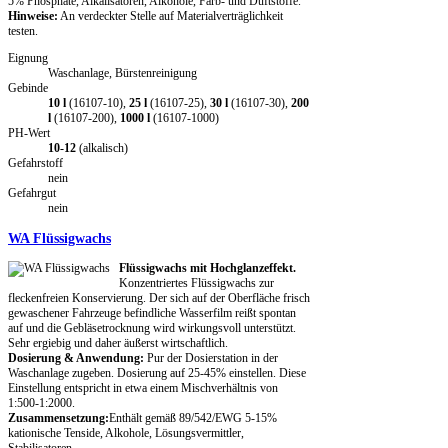
5% Phosphate, Alkalisatoren, Alkohole, Farb- und Duftstoffe.
Hinweise:
An verdeckter Stelle auf Materialverträglichkeit
testen.
Eignung
Waschanlage, Bürstenreinigung
Gebinde
10 l
(16107-10),
25 l
(16107-25),
30 l
(16107-30),
200
l
(16107-200),
1000 l
(16107-1000)
PH-Wert
10-12
(alkalisch)
Gefahrstoff
nein
Gefahrgut
nein
WA Flüssigwachs
Flüssigwachs mit Hochglanzeffekt.
Konzentriertes Flüssigwachs zur
fleckenfreien Konservierung. Der sich auf der Oberfläche frisch
gewaschener Fahrzeuge befindliche Wasserfilm reißt spontan
auf und die Gebläsetrocknung wird wirkungsvoll unterstützt.
Sehr ergiebig und daher äußerst wirtschaftlich.
Dosierung & Anwendung:
Pur der Dosierstation in der
Waschanlage zugeben. Dosierung auf 25-45% einstellen. Diese
Einstellung entspricht in etwa einem Mischverhältnis von
1:500-1:2000.
Zusammensetzung:
Enthält gemäß 89/542/EWG 5-15%
kationische Tenside, Alkohole, Lösungsvermittler,