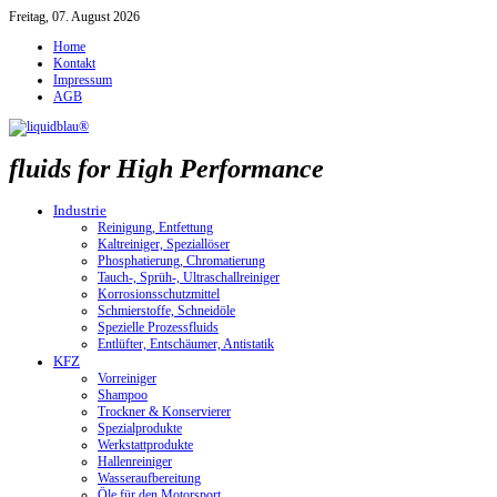
Freitag, 07. August 2026
Home
Kontakt
Impressum
AGB
fluids for High Performance
Industrie
Reinigung, Entfettung
Kaltreiniger, Speziallöser
Phosphatierung, Chromatierung
Tauch-, Sprüh-, Ultraschallreiniger
Korrosionsschutzmittel
Schmierstoffe, Schneidöle
Spezielle Prozessfluids
Entlüfter, Entschäumer, Antistatik
KFZ
Vorreiniger
Shampoo
Trockner & Konservierer
Spezialprodukte
Werkstattprodukte
Hallenreiniger
Wasseraufbereitung
Öle für den Motorsport